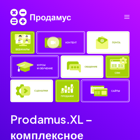
Перейти
к
содержимому
Mai
Men
Prodamus.XL –
комплексное